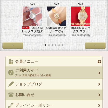
No.1
No.2
No.3
No.4
ROLEX ロ
OMEGA オメガ
ROLEX ロレッ
ROLEX 
レックス 大粒ダ
リーフヴィ
クス スター
クス 
728,000円(内税)
178,000円(内税)
468,000円(内税)
458,000円
<
>
会員メニュー
ご利用ガイド
支払い方法 / 配送方法 / 会社概要
ショップブログ
お問い合せ
プライバシーポリシー