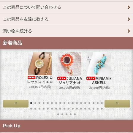
この商品について問い合わせる
この商品を友達に教える
買い物を続ける
新着商品
ROLEX ロ
JULIANA
MIRIAM H
OM
レックス イエロ
ジュリアナ オ
ASKELL
オメガマ
スダ
378,000円(内税)
29,000円(内税)
39,800円(内税)
458,000円
<
>
Pick Up