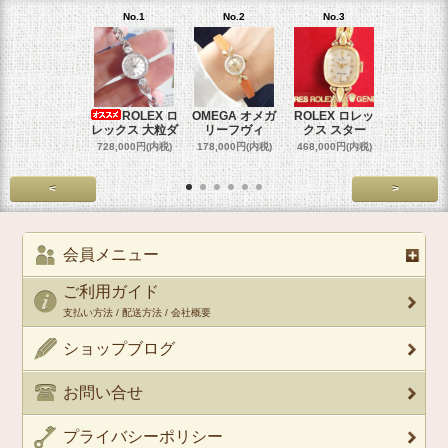
No.1
No.2
No.3
No.4
ROLEX ロ
OMEGA オメガ
ROLEX ロレッ
ROLEX 
レックス 大粒ダ
リーフヴィ
クス スター
クス 
728,000円(内税)
178,000円(内税)
468,000円(内税)
458,000円
<
>
会員メニュー
ご利用ガイド
支払い方法 / 配送方法 / 会社概要
ショップブログ
お問い合せ
プライバシーポリシー