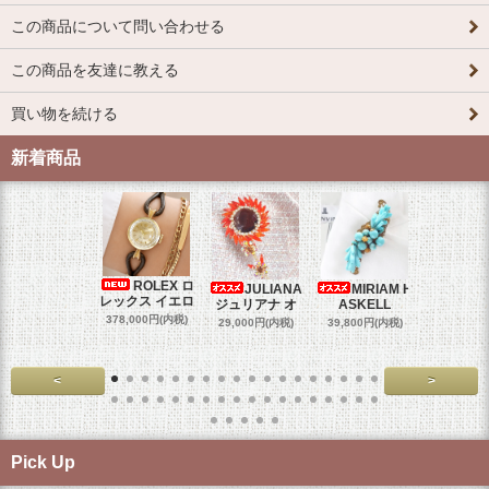
この商品について問い合わせる
この商品を友達に教える
買い物を続ける
新着商品
ROLEX ロ
JULIANA
MIRIAM H
OM
レックス イエロ
ジュリアナ オ
ASKELL
オメガマ
スダ
378,000円(内税)
29,000円(内税)
39,800円(内税)
458,000円
<
>
Pick Up