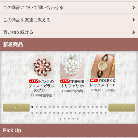
この商品について問い合わせる
この商品を友達に教える
買い物を続ける
新着商品
ROLEX ロ
ピンクの
TRIFARI
JUL
レックス イエロ
フロストガラス
トリファリ ホ
ジュリア
のブロー
378,000円(内税)
17,800円(内税)
29,000円
16,800円(内税)
<
>
Pick Up