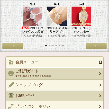
No.1
No.2
No.3
No.4
ROLEX ロ
OMEGA オメガ
ROLEX ロレッ
ROLEX 
レックス 大粒ダ
リーフヴィ
クス スター
クス 
728,000円(内税)
178,000円(内税)
468,000円(内税)
458,000円
<
>
会員メニュー
ご利用ガイド
支払い方法 / 配送方法 / 会社概要
ショップブログ
お問い合せ
プライバシーポリシー