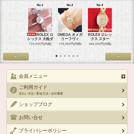
No.1
No.2
No.3
No.4
ROLEX ロ
OMEGA オメガ
ROLEX ロレッ
ROLEX 
レックス 大粒ダ
リーフヴィ
クス スター
クス 
728,000円(内税)
178,000円(内税)
468,000円(内税)
458,000円
<
>
会員メニュー
ご利用ガイド
支払い方法 / 配送方法 / 会社概要
ショップブログ
お問い合せ
プライバシーポリシー