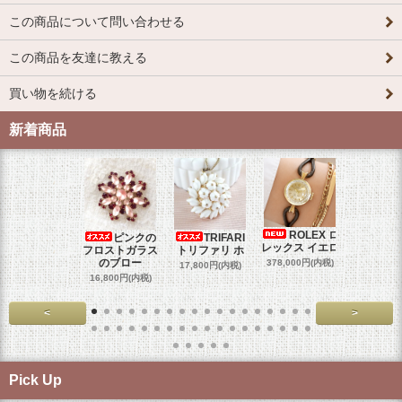
この商品について問い合わせる
この商品を友達に教える
買い物を続ける
新着商品
ROLEX ロ
ピンクの
TRIFARI
JUL
レックス イエロ
フロストガラス
トリファリ ホ
ジュリア
のブロー
378,000円(内税)
17,800円(内税)
29,000円
16,800円(内税)
<
>
Pick Up