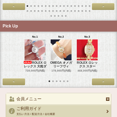
<
>
Pick Up
No.1
No.2
No.3
No.4
ROLEX ロ
OMEGA オメガ
ROLEX ロレッ
ROLEX 
レックス 大粒ダ
リーフヴィ
クス スター
クス 
728,000円(内税)
178,000円(内税)
468,000円(内税)
458,000円
<
>
会員メニュー
ご利用ガイド
支払い方法 / 配送方法 / 会社概要