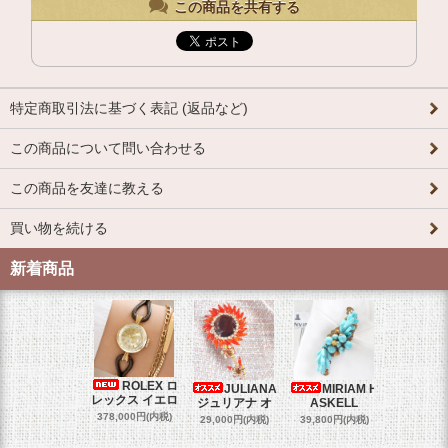
この商品を共有する
特定商取引法に基づく表記 (返品など)
この商品について問い合わせる
この商品を友達に教える
買い物を続ける
新着商品
ROLEX ロ
JULIANA
MIRIAM H
OM
レックス イエロ
ジュリアナ オ
ASKELL
オメガマ
スダ
378,000円(内税)
29,000円(内税)
39,800円(内税)
458,000円