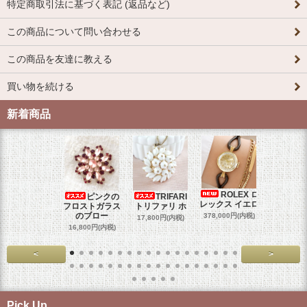
特定商取引法に基づく表記 (返品など)
この商品について問い合わせる
この商品を友達に教える
買い物を続ける
新着商品
ROLEX ロ
ピンクの
TRIFARI
JUL
レックス イエロ
フロストガラス
トリファリ ホ
ジュリア
のブロー
378,000円(内税)
17,800円(内税)
29,000円
16,800円(内税)
<
>
Pick Up