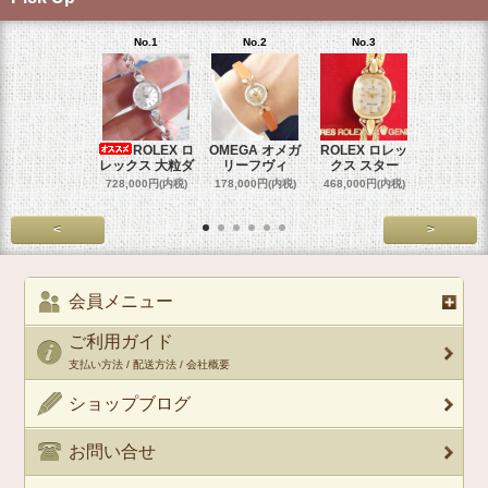
No.1
No.2
No.3
No.4
ROLEX ロ
OMEGA オメガ
ROLEX ロレッ
ROLEX 
レックス 大粒ダ
リーフヴィ
クス スター
クス 
728,000円(内税)
178,000円(内税)
468,000円(内税)
458,000円
<
>
会員メニュー
ご利用ガイド
支払い方法 / 配送方法 / 会社概要
ショップブログ
お問い合せ