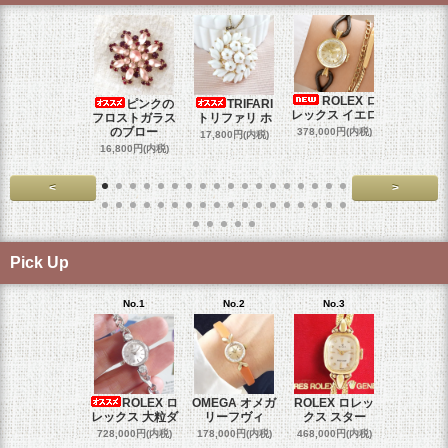
ROLEX ロ
ピンクの
TRIFARI
JUL
レックス イエロ
フロストガラス
トリファリ ホ
ジュリア
のブロー
378,000円(内税)
17,800円(内税)
29,000円
16,800円(内税)
<
>
Pick Up
No.1
No.2
No.3
No.4
ROLEX ロ
OMEGA オメガ
ROLEX ロレッ
ROLEX 
レックス 大粒ダ
リーフヴィ
クス スター
クス ホ
728,000円(内税)
178,000円(内税)
468,000円(内税)
468,000円