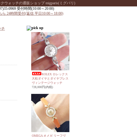
ッチの通販ショップ migparis(ミグパリ)
ーチ
ROLEX ロレックス
大粒ダイヤとダイヤブレス
ヴィンテージウォッチ
728,000円(内税)
OMEGA オメガ リーフヴ