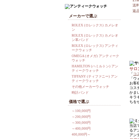
送
返
メーカーで選ぶ
ROLEX (ロレックス) カメレオ
ン
ROLEX (ロレックス) カメレオ
ン革バンド
ROLEX (ロレックス) アンティ
ークウォッチ
OMEGA (オメガ) アンティーク
ウォッチ
HAMILTON (ハミルトン) アン
サロ
ティークウォッチ
「
コ
TIFFANY (ティファニー) アン
「ウ
ティークウォッチ
お客
その他メーカーウォッチ
コス
かま
時計バンド
キラ
価格で選ぶ
ちを
～100,000円
～200,000円
～300,000円
当店
～400,000円
るア
400,000円～
アン