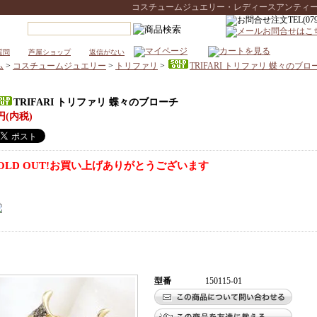
コスチュームジュエリー・レディースアンティークウォ
質問
芦屋ショップ
返信がない
ム
>
コスチュームジュエリー
>
トリファリ
>
TRIFARI トリファリ 蝶々のブロ
TRIFARI トリファリ 蝶々のブローチ
円(内税)
OLD OUT!お買い上げありがとうございます
型番
150115-01