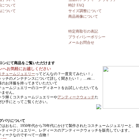
料について
時計 FAQ
品について
サイズ調整について
商品画像について
特定商取引の表記
プライバシーポリシー
メールお問合せ
ンへお気軽にお越しください
スチュームジュエリー
ってどんなの？一度見てみたい！」
ォッチのメンテナンスについて詳しく聞きたい！」…etc…
様のお洋服を持ってきていただいて
チュームジュエリーのコーディネートをお試しいただいても
いません。
キラ輝くコスチュームジュエリーや
アンティークウォッチ
た
ぜひ手にとってご覧ください。
ではおもに、1950年代から70年代にかけて製作されたコスチュームジュエリーと、
ンティークジュエリー、レディースのアンティークウォッチを販売しています。
ティークなのですべて一点物！