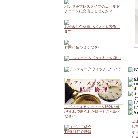
バンドをブレスタイプのゴールド
チェーンに交換しませんか？
お好きな色材質でバンドを製作し
ます
お問い合わせください
レディースアンティーク時計の修
理 他店で断られた修理もご相談く
ださい
ご
お
TV雑誌紹介情報
オ
お