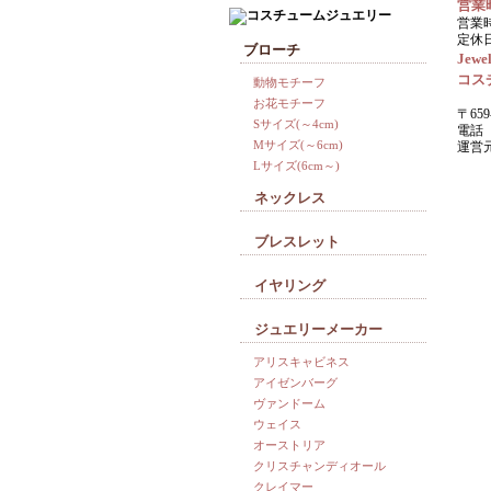
営業
営業時
定休
ブローチ
Jewel
コス
動物モチーフ
お花モチーフ
〒659
Sサイズ(～4cm)
電話 0
Mサイズ(～6cm)
運営
Lサイズ(6cm～)
ネックレス
ブレスレット
イヤリング
ジュエリーメーカー
アリスキャビネス
アイゼンバーグ
ヴァンドーム
ウェイス
オーストリア
クリスチャンディオール
クレイマー