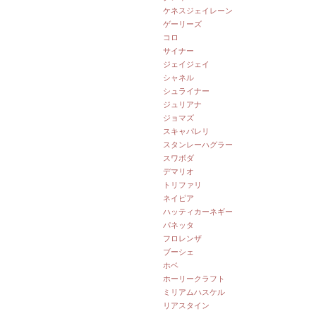
ケネスジェイレーン
ゲーリーズ
コロ
サイナー
ジェイジェイ
シャネル
シュライナー
ジュリアナ
ジョマズ
スキャパレリ
スタンレーハグラー
スワボダ
デマリオ
トリファリ
ネイピア
ハッティカーネギー
パネッタ
フロレンザ
ブーシェ
ホベ
ホーリークラフト
ミリアムハスケル
リアスタイン