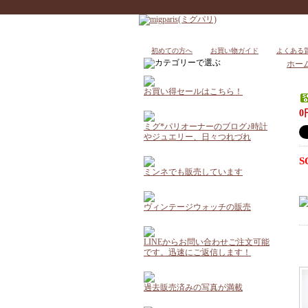
初めての方へ
お買い物ガイド
よくある
ホー
お買い得セールはこちら！
0
ミグ*パリオーナーのブログ♪時計
やジュエリー、日々つれづれ
S
ミンネでも販売しています
ヴィンテージウォッチの販売
LINEからお問い合わせご注文可能
です。迅速にご返信します！
過去販売済みの写真が満載