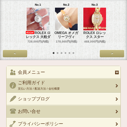
No.1
No.2
No.3
No.4
ROLEX ロ
OMEGA オメガ
ROLEX ロレッ
ROLEX 
レックス 大粒ダ
リーフヴィ
クス スター
クス 
728,000円(内税)
178,000円(内税)
468,000円(内税)
458,000円
<
>
会員メニュー
ご利用ガイド
支払い方法 / 配送方法 / 会社概要
ショップブログ
お問い合せ
プライバシーポリシー