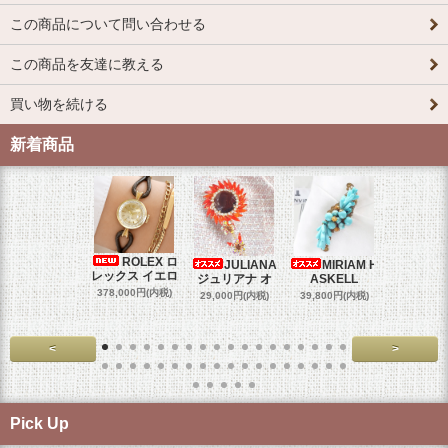
この商品について問い合わせる
この商品を友達に教える
買い物を続ける
新着商品
ROLEX ロ
JULIANA
MIRIAM H
OM
レックス イエロ
ジュリアナ オ
ASKELL
オメガマ
スダ
378,000円(内税)
29,000円(内税)
39,800円(内税)
458,000円
<
>
Pick Up