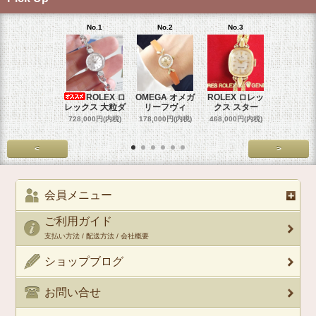
No.1
No.2
No.3
No.4
ROLEX ロ
OMEGA オメガ
ROLEX ロレッ
ROLEX 
レックス 大粒ダ
リーフヴィ
クス スター
クス 
728,000円(内税)
178,000円(内税)
468,000円(内税)
458,000円
<
>
会員メニュー
ご利用ガイド
支払い方法 / 配送方法 / 会社概要
ショップブログ
お問い合せ