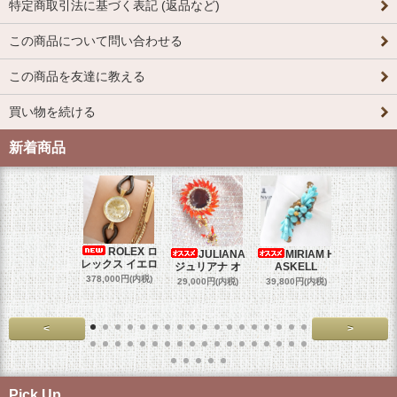
特定商取引法に基づく表記 (返品など)
この商品について問い合わせる
この商品を友達に教える
買い物を続ける
新着商品
ROLEX ロ
JULIANA
MIRIAM H
OM
レックス イエロ
ジュリアナ オ
ASKELL
オメガマ
スダ
378,000円(内税)
29,000円(内税)
39,800円(内税)
458,000円
<
>
Pick Up