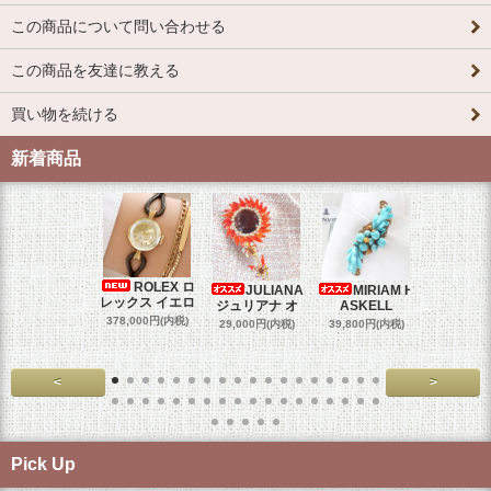
この商品について問い合わせる
この商品を友達に教える
買い物を続ける
新着商品
ROLEX ロ
JULIANA
MIRIAM H
OM
レックス イエロ
ジュリアナ オ
ASKELL
オメガマ
スダ
378,000円(内税)
29,000円(内税)
39,800円(内税)
458,000円
<
>
Pick Up