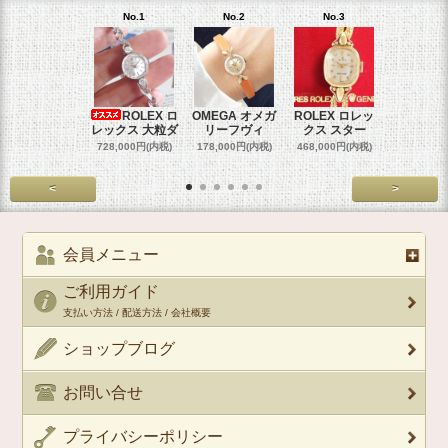
No.1
No.2
No.3
No.4
ROLEX ロ
OMEGA オメガ
ROLEX ロレッ
ROLEX 
レックス 大粒ダ
リーフヴィ
クス スター
クス 
728,000円(内税)
178,000円(内税)
468,000円(内税)
458,000円
<
>
会員メニュー
ご利用ガイド
支払い方法 / 配送方法 / 会社概要
ショップブログ
お問い合せ
プライバシーポリシー