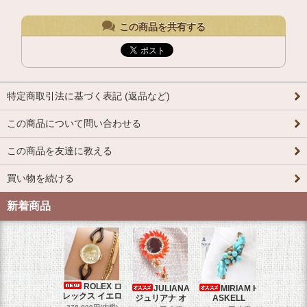
この商品を共有する
特定商取引法に基づく表記 (返品など)
この商品について問い合わせる
この商品を友達に教える
買い物を続ける
新着商品
ROLEX ロ
JULIANA
MIRIAM H
OM
レックス イエロ
ジュリアナ オ
ASKELL
オメガマ