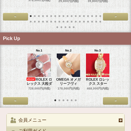
スダ
378,000円(内税)
29,000円(内税)
39,800円(内税)
458,000円
<
>
Pick Up
No.1
No.2
No.3
No.4
ROLEX ロ
OMEGA オメガ
ROLEX ロレッ
ROLEX 
レックス 大粒ダ
リーフヴィ
クス スター
クス 
728,000円(内税)
178,000円(内税)
468,000円(内税)
458,000円
<
>
会員メニュー
ご利用ガイド