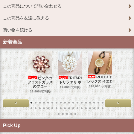
この商品について問い合わせる
この商品を友達に教える
買い物を続ける
新着商品
ROLEX ロ
ピンクの
TRIFARI
JUL
レックス イエロ
フロストガラス
トリファリ ホ
ジュリア
のブロー
378,000円(内税)
17,800円(内税)
29,000円
16,800円(内税)
<
>
Pick Up