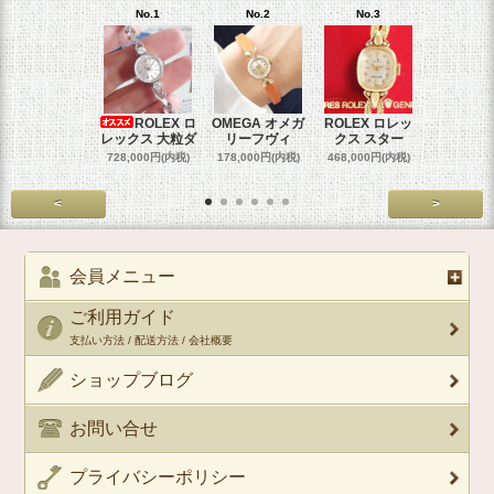
No.1
No.2
No.3
No.4
ROLEX ロ
OMEGA オメガ
ROLEX ロレッ
ROLEX 
レックス 大粒ダ
リーフヴィ
クス スター
クス 
728,000円(内税)
178,000円(内税)
468,000円(内税)
458,000円
<
>
会員メニュー
ご利用ガイド
支払い方法 / 配送方法 / 会社概要
ショップブログ
お問い合せ
プライバシーポリシー