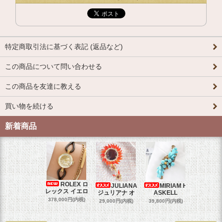
特定商取引法に基づく表記 (返品など)
この商品について問い合わせる
この商品を友達に教える
買い物を続ける
新着商品
ROLEX ロ
JULIANA
MIRIAM H
OM
レックス イエロ
ジュリアナ オ
ASKELL
オメガマ
スダ
378,000円(内税)
29,000円(内税)
39,800円(内税)
458,000円