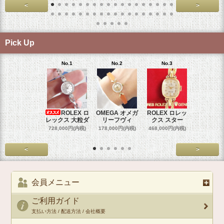
<
>
Pick Up
No.1
No.2
No.3
No.4
ROLEX ロ
OMEGA オメガ
ROLEX ロレッ
ROLEX 
レックス 大粒ダ
リーフヴィ
クス スター
クス 
728,000円(内税)
178,000円(内税)
468,000円(内税)
458,000円
<
>
会員メニュー
ご利用ガイド
支払い方法 / 配送方法 / 会社概要