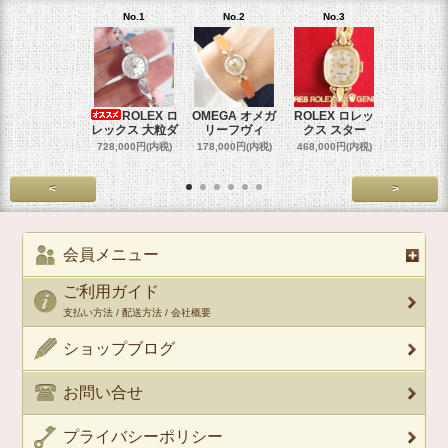
No.1
No.2
No.3
No.4
ROLEX ロ
OMEGA オメガ
ROLEX ロレッ
ROLEX 
レックス 大粒ダ
リーフヴィ
クス スター
クス 
728,000円(内税)
178,000円(内税)
468,000円(内税)
458,000円
<
>
会員メニュー
ご利用ガイド
支払い方法 / 配送方法 / 会社概要
ショップブログ
お問い合せ
プライバシーポリシー