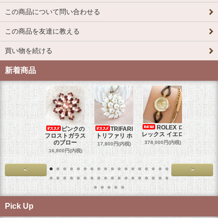
この商品について問い合わせる
この商品を友達に教える
買い物を続ける
新着商品
ROLEX ロ
ピンクの
TRIFARI
JUL
レックス イエロ
フロストガラス
トリファリ ホ
ジュリア
のブロー
378,000円(内税)
17,800円(内税)
29,000円
16,800円(内税)
<
>
Pick Up