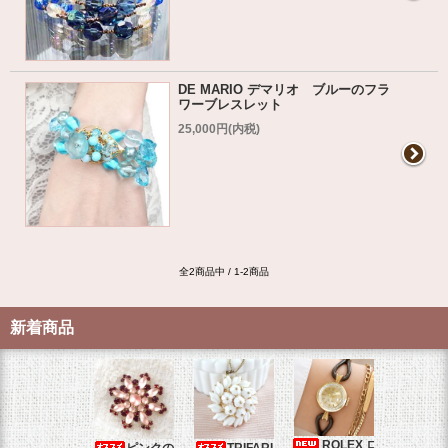
DE MARIO デマリオ ブルーのフラ
ワーブレスレット
25,000円(内税)
全2商品中 / 1-2商品
新着商品
ROLEX ロ
ピンクの
TRIFARI
JUL