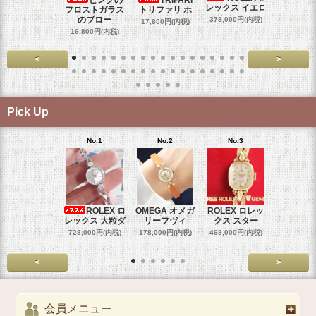
レックス イエロ
フロストガラス
トリファリ ホ
ジュリア
のブロー
378,000円(内税)
17,800円(内税)
29,000円
16,800円(内税)
<
>
Pick Up
No.1
No.2
No.3
No.4
ROLEX ロ
OMEGA オメガ
ROLEX ロレッ
ROLEX 
レックス 大粒ダ
リーフヴィ
クス スター
クス 
728,000円(内税)
178,000円(内税)
468,000円(内税)
458,000円
<
>
会員メニュー