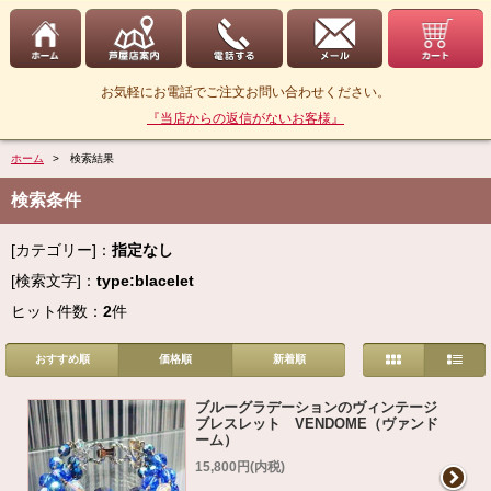
お気軽にお電話でご注文お問い合わせください。
『当店からの返信がないお客様』
ホーム
> 検索結果
検索条件
[カテゴリー]：
指定なし
[検索文字]：
type:blacelet
ヒット件数：
2
件
おすすめ順
価格順
新着順
ブルーグラデーションのヴィンテージ
ブレスレット VENDOME（ヴァンド
ーム）
15,800円(内税)