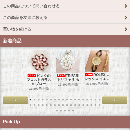
この商品について問い合わせる
この商品を友達に教える
買い物を続ける
新着商品
ROLEX ロ
ピンクの
TRIFARI
JUL
レックス イエロ
フロストガラス
トリファリ ホ
ジュリア
のブロー
378,000円(内税)
17,800円(内税)
29,000円
16,800円(内税)
<
>
Pick Up