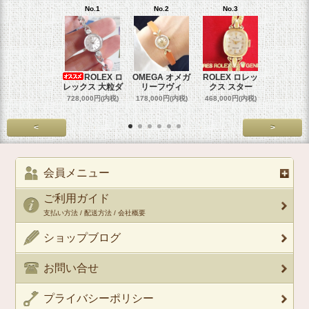
No.1
No.2
No.3
No.4
ROLEX ロ
OMEGA オメガ
ROLEX ロレッ
ROLEX 
レックス 大粒ダ
リーフヴィ
クス スター
クス 
728,000円(内税)
178,000円(内税)
468,000円(内税)
458,000円
<
>
会員メニュー
ご利用ガイド
支払い方法 / 配送方法 / 会社概要
ショップブログ
お問い合せ
プライバシーポリシー