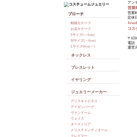
アン
営業
営業時
ブローチ
定休
Jewel
動物モチーフ
コス
お花モチーフ
Sサイズ(～4cm)
〒659
Mサイズ(～6cm)
電話 0
Lサイズ(6cm～)
運営
ネックレス
ブレスレット
イヤリング
ジュエリーメーカー
アリスキャビネス
アイゼンバーグ
ヴァンドーム
ウェイス
オーストリア
クリスチャンディオール
クレイマー