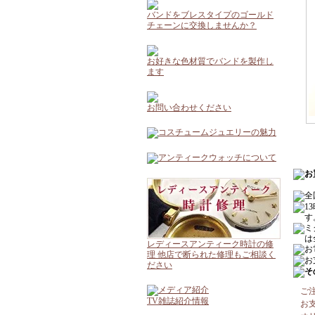
バンドをブレスタイプのゴールド
チェーンに交換しませんか？
お好きな色材質でバンドを製作し
ます
お問い合わせください
レディースアンティーク時計の修
理 他店で断られた修理もご相談く
ださい
ご
TV雑誌紹介情報
お