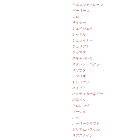
ケネスジェイレーン
ゲーリーズ
コロ
サイナー
ジェイジェイ
シャネル
シュライナー
ジュリアナ
ジョマズ
スキャパレリ
スタンレーハグラー
スワボダ
デマリオ
トリファリ
ネイピア
ハッティカーネギー
パネッタ
フロレンザ
ブーシェ
ホベ
ホーリークラフト
ミリアムハスケル
リアスタイン