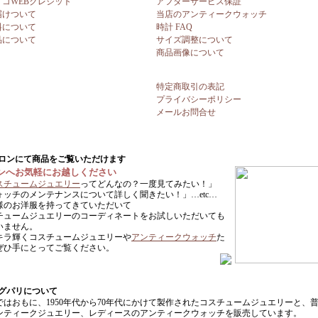
リコWEBクレジット
アフターサービス保証
届けついて
当店のアンティークウォッチ
料について
時計 FAQ
品について
サイズ調整について
商品画像について
特定商取引の表記
プライバシーポリシー
メールお問合せ
ンへお気軽にお越しください
スチュームジュエリー
ってどんなの？一度見てみたい！」
ォッチのメンテナンスについて詳しく聞きたい！」…etc…
様のお洋服を持ってきていただいて
チュームジュエリーのコーディネートをお試しいただいても
いません。
キラ輝くコスチュームジュエリーや
アンティークウォッチ
た
ぜひ手にとってご覧ください。
ではおもに、1950年代から70年代にかけて製作されたコスチュームジュエリーと、
ンティークジュエリー、レディースのアンティークウォッチを販売しています。