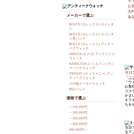
オ
お
送
メーカーで選ぶ
返
ROLEX (ロレックス) カメレオ
ン
ROLEX (ロレックス) カメレオ
ン革バンド
ROLEX (ロレックス) アンティ
ークウォッチ
OMEGA (オメガ) アンティーク
ウォッチ
HAMILTON (ハミルトン) アン
ティークウォッチ
サロ
TIFFANY (ティファニー) アン
「
コ
ティークウォッチ
「ウ
その他メーカーウォッチ
お客
時計バンド
コス
かま
価格で選ぶ
キラ
ちを
～100,000円
～200,000円
～300,000円
～400,000円
当店
400,000円～
るア