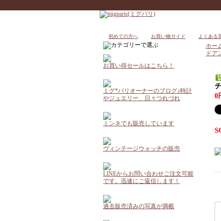
初めての方へ
お買い物ガイド
よくある
ホー
ドア
お買い得セールはこちら！
ミグ*パリオーナーのブログ♪時計
0
やジュエリー、日々つれづれ
ミンネでも販売しています
S
ヴィンテージウォッチの販売
LINEからお問い合わせご注文可能
です。迅速にご返信します！
過去販売済みの写真が満載