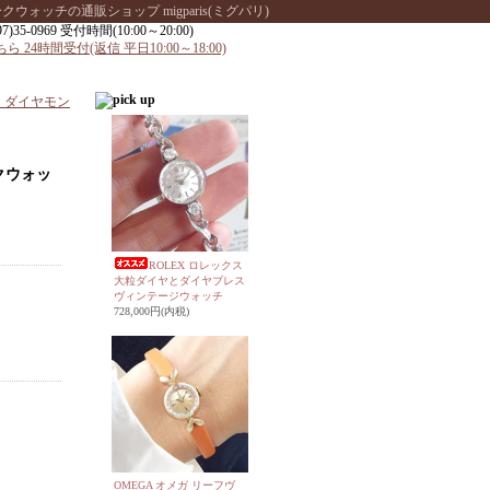
ッチの通販ショップ migparis(ミグパリ)
プ) ダイヤモン
ークウォッ
ROLEX ロレックス
大粒ダイヤとダイヤブレス
ヴィンテージウォッチ
728,000円(内税)
OMEGA オメガ リーフヴ