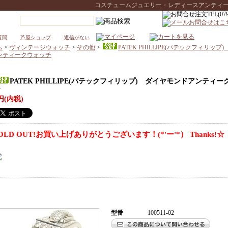
コスチュームジュエリー・レディースアンティークウォ
質問
芦屋ショップ
返信がない
ム
>
ヴィンテージウォッチ
>
その他
>
PATEK PHILLIPE(パテックフィリッ
ンティークウォッチ
PATEK PHILLIPE(パテックフィリップ) ダイヤモンドアンティ
チ
円(内税)
OLD OUT!お買い上げありがとうございます！(*'ー'*） Thanks!☆
型番
100511-02