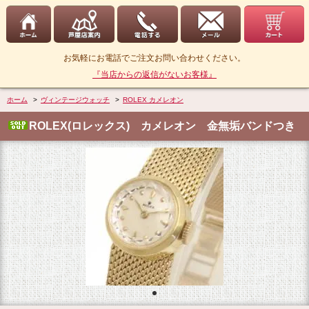
お気軽にお電話でご注文お問い合わせください。
『当店からの返信がないお客様』
ホーム
>
ヴィンテージウォッチ
>
ROLEX カメレオン
ROLEX(ロレックス) カメレオン 金無垢バンドつき