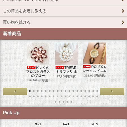
この商品を友達に教える
買い物を続ける
新着商品
ROLEX ロ
ピンクの
TRIFARI
JUL
レックス イエロ
フロストガラス
トリファリ ホ
ジュリア
のブロー
378,000円(内税)
17,800円(内税)
29,000円
16,800円(内税)
<
>
Pick Up
No.1
No.2
No.3
No.4