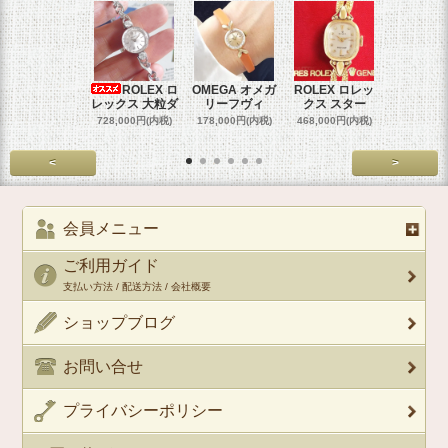
ROLEX ロ
OMEGA オメガ
ROLEX ロレッ
ROLEX 
レックス 大粒ダ
リーフヴィ
クス スター
クス 
728,000円(内税)
178,000円(内税)
468,000円(内税)
458,000円
<
>
会員メニュー
ご利用ガイド
支払い方法 / 配送方法 / 会社概要
ショップブログ
お問い合せ
プライバシーポリシー