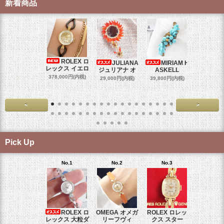
新着商品
ROLEX ロ
JULIANA
MIRIAM H
OM
レックス イエロ
ジュリアナ オ
ASKELL
オメガマ
スダ
378,000円(内税)
29,000円(内税)
39,800円(内税)
458,000円
<
>
Pick Up
No.1
No.2
No.3
No.4
ROLEX ロ
OMEGA オメガ
ROLEX ロレッ
ROLEX 
レックス 大粒ダ
リーフヴィ
クス スター
クス 