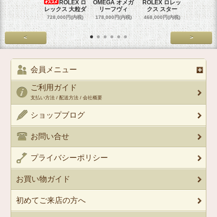
ROLEX ロ
OMEGA オメガ
ROLEX ロレッ
ROLEX 
レックス 大粒ダ
リーフヴィ
クス スター
クス 
728,000円(内税)
178,000円(内税)
468,000円(内税)
458,000円
<
>
会員メニュー
ご利用ガイド
支払い方法 / 配送方法 / 会社概要
ショップブログ
お問い合せ
プライバシーポリシー
お買い物ガイド
初めてご来店の方へ