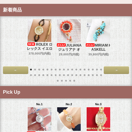
新着商品
ROLEX ロ
JULIANA
MIRIAM H
OM
レックス イエロ
ジュリアナ オ
ASKELL
オメガマ
スダ
378,000円(内税)
29,000円(内税)
39,800円(内税)
458,000円
<
>
Pick Up
No.1
No.2
No.3
No.4