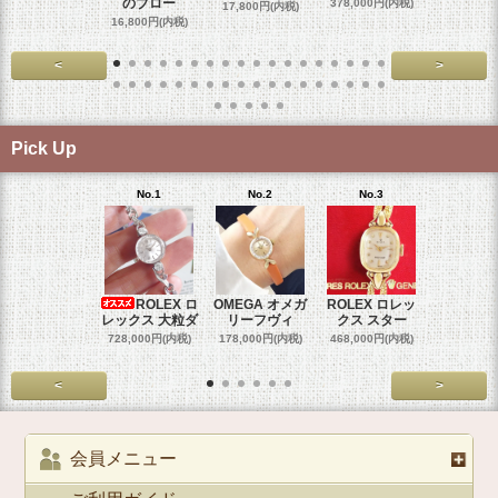
のブロー
378,000円(内税)
17,800円(内税)
29,000円
16,800円(内税)
<
>
Pick Up
No.1
No.2
No.3
No.4
ROLEX ロ
OMEGA オメガ
ROLEX ロレッ
ROLEX 
レックス 大粒ダ
リーフヴィ
クス スター
クス 
728,000円(内税)
178,000円(内税)
468,000円(内税)
458,000円
<
>
会員メニュー