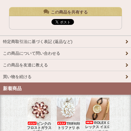
この商品を共有する
特定商取引法に基づく表記 (返品など)
この商品について問い合わせる
この商品を友達に教える
買い物を続ける
新着商品
ROLEX ロ
ピンクの
TRIFARI
JUL
レックス イエロ
フロストガラス
トリファリ ホ
ジュリア