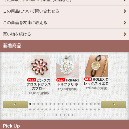
この商品について問い合わせる
この商品を友達に教える
買い物を続ける
新着商品
ROLEX ロ
ピンクの
TRIFARI
JUL
レックス イエロ
フロストガラス
トリファリ ホ
ジュリア
のブロー
378,000円(内税)
17,800円(内税)
29,000円
16,800円(内税)
<
>
Pick Up