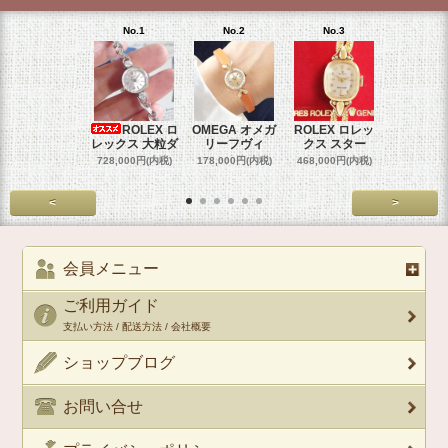
No.1
No.2
No.3
No.4
ROLEX ロ
OMEGA オメガ
ROLEX ロレッ
ROLEX 
レックス 大粒ダ
リーフヴィ
クス スター
クス 
728,000円(内税)
178,000円(内税)
468,000円(内税)
458,000円
<
>
会員メニュー
ご利用ガイド
支払い方法 / 配送方法 / 会社概要
ショップブログ
お問い合せ