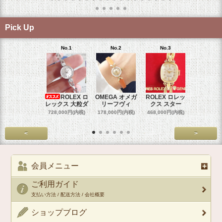
Pick Up
No.1
No.2
No.3
No.4
ROLEX ロ
OMEGA オメガ
ROLEX ロレッ
ROLEX 
レックス 大粒ダ
リーフヴィ
クス スター
クス 
728,000円(内税)
178,000円(内税)
468,000円(内税)
458,000円
<
>
会員メニュー
ご利用ガイド
支払い方法 / 配送方法 / 会社概要
ショップブログ