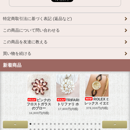
特定商取引法に基づく表記 (返品など)
この商品について問い合わせる
この商品を友達に教える
買い物を続ける
新着商品
ROLEX ロ
ピンクの
TRIFARI
JUL
レックス イエロ
フロストガラス
トリファリ ホ
ジュリア
のブロー
378,000円(内税)
17,800円(内税)
29,000円
16,800円(内税)
<
>