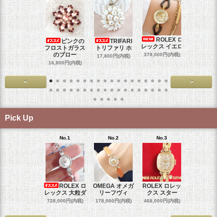
ROLEX ロ
ピンクの
TRIFARI
JUL
レックス イエロ
フロストガラス
トリファリ ホ
ジュリア
のブロー
378,000円(内税)
17,800円(内税)
29,000円
16,800円(内税)
<
>
Pick Up
No.1
No.2
No.3
No.4
ROLEX ロ
OMEGA オメガ
ROLEX ロレッ
ROLEX 
レックス 大粒ダ
リーフヴィ
クス スター
クス 
728,000円(内税)
178,000円(内税)
468,000円(内税)
458,000円