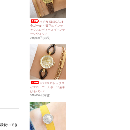
オメガ OMEGA 14
金ゴールド 数字のインデ
ックスレディースヴィンテ
ージウォッチ
248,000円(内税)
ROLEX ロレックス
イエローゴールド 18金革
ひもバンド
378,000円(内税)
普段使いでき