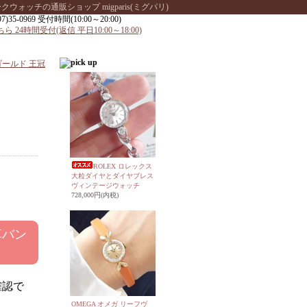
ッチの通販ショップ migparis(ミグパリ)
ールド 王冠
ROLEX ロレックス
大粒ダイヤとダイヤブレス
ヴィンテージウォッチ
728,000円(内税)
革バン
確認で
OMEGA オメガ リーフヴ