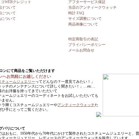
リコWEBクレジット
アフターサービス保証
届けついて
当店のアンティークウォッチ
料について
時計 FAQ
品について
サイズ調整について
商品画像について
特定商取引の表記
プライバシーポリシー
メールお問合せ
ンへお気軽にお越しください
スチュームジュエリー
ってどんなの？一度見てみたい！」
ォッチのメンテナンスについて詳しく聞きたい！」…etc…
様のお洋服を持ってきていただいて
チュームジュエリーのコーディネートをお試しいただいても
いません。
キラ輝くコスチュームジュエリーや
アンティークウォッチ
た
ぜひ手にとってご覧ください。
ではおもに、1950年代から70年代にかけて製作されたコスチュームジュエリーと、
ンティークジュエリー、レディースのアンティークウォッチを販売しています。