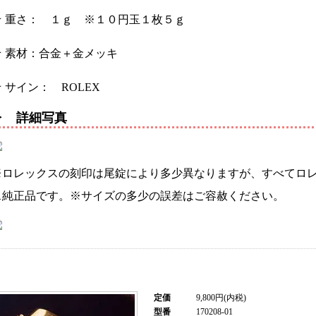
★ 重さ： １ｇ ※１０円玉１枚５ｇ
★ 素材：合金＋金メッキ
 サイン： ROLEX
▶ 詳細写真
※ロレックスの刻印は尾錠により多少異なりますが、すべてロ
ス純正品です。※サイズの多少の誤差はご容赦ください。
定価
9,800円(内税)
型番
170208-01