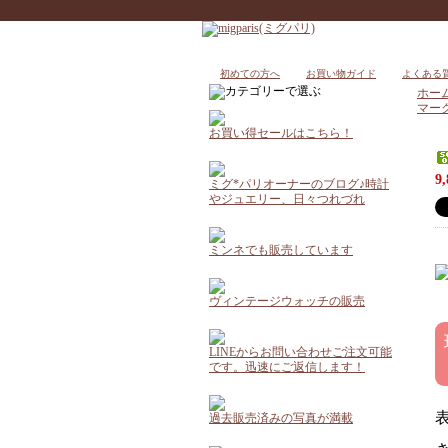
初めての方へ
お買い物ガイド
よくある
ホー
マー
お買い得セールはこちら！
9
ミグ*パリオーナーのブログ♪時計
やジュエリー、日々つれづれ
ミンネでも販売しています
ヴィンテージウォッチの販売
LINEからお問い合わせご注文可能
です。迅速にご返信します！
過去販売済みの写真が満載