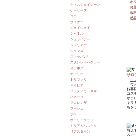
オ
ケネスジェイレーン
お
ゲーリーズ
送
コロ
返
サイナー
ジェイジェイ
シャネル
シュライナー
ジュリアナ
ジョマズ
スキャパレリ
スタンレーハグラー
スワボダ
デマリオ
サロ
トリファリ
「
コ
「ウ
ネイピア
お客
ハッティカーネギー
コス
パネッタ
かま
キラ
フロレンザ
ちを
ブーシェ
ホベ
ホーリークラフト
ミリアムハスケル
当店
リアスタイン
るア