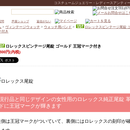
コスチュームジュエリー・レディースアンティークウォ
質問
芦屋ショップ
返信がない
ム
>
ヴィンテージウォッチ
>
ウォッチ用バンド
>
ロレックスビンテージ尾錠 ゴ
ク付き
ロレックスビンテージ尾錠 ゴールド 王冠マーク付き
,800円(内税)
現行品と同じデザインの女性用のロレックス純正尾錠 
ドに王冠マークが輝きます
表側は王冠マークがついていて、裏側にはロレックスの刻印が