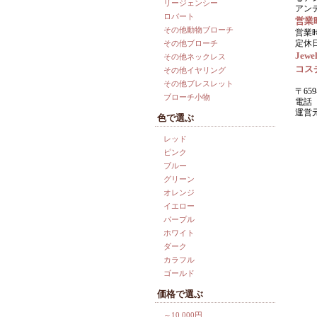
リージェンシー
アン
ロバート
営業
その他動物ブローチ
営業時
定休
その他ブローチ
Jewel
その他ネックレス
コス
その他イヤリング
その他ブレスレット
〒659
ブローチ小物
電話 0
運営
色で選ぶ
レッド
ピンク
ブルー
グリーン
オレンジ
イエロー
パープル
ホワイト
ダーク
カラフル
ゴールド
価格で選ぶ
～10,000円