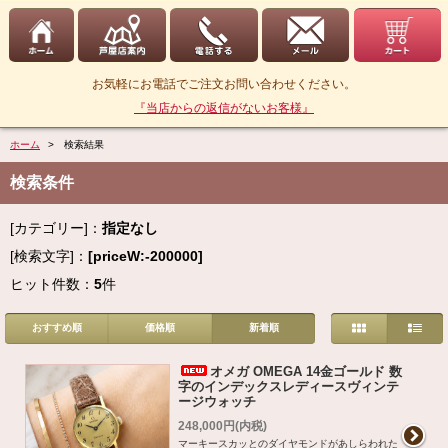
お気軽にお電話でご注文お問い合わせください。
『当店からの返信がないお客様』
ホーム
> 検索結果
検索条件
[カテゴリー]：
指定なし
[検索文字]：
[priceW:-200000]
ヒット件数：
5
件
おすすめ順
価格順
新着順
オメガ OMEGA 14金ゴールド 数
字のインデックスレディースヴィンテ
ージウォッチ
248,000円(内税)
マーキースカッとのダイヤモンドがあしらわれた